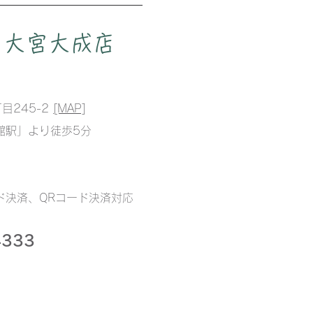
 大宮大成店
目245-2
[MAP]
館駅」より徒歩5分
決済、QRコード決済対応​
4333