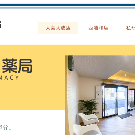
大宮大成店
西浦和店
私
3分。